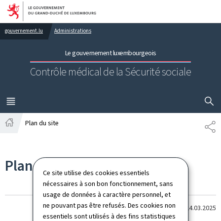
Aller au menu principal
Aller au contenu
gouvernement.lu
Administrations
Le gouvernement luxembourgeois
Contrôle médical de la Sécurité sociale
AFFICHER
MENU
PRINCIPAL
Plan du site
PA
Accueil
Plan du site
Ce site utilise des cookies essentiels
nécessaires à son bon fonctionnement, sans
usage de données à caractère personnel, et
ne pouvant pas être refusés. Des cookies non
Dernière modification le
24.03.2025
essentiels sont utilisés à des fins statistiques