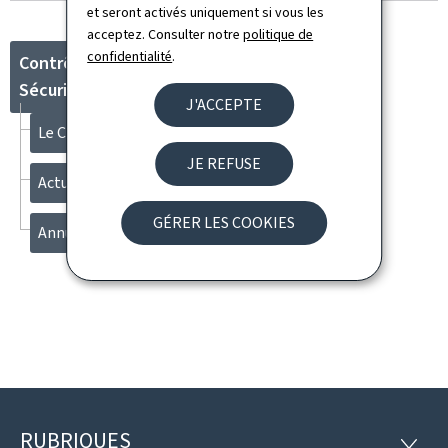
et seront activés uniquement si vous les
acceptez. Consulter notre
politique de
confidentialité
.
Contrôle Médical de la
Sécurité Sociale
J'ACCEPTE
Le CMSS
JE REFUSE
Actualités
GÉRER LES COOKIES
Annuaire
RUBRIQUES
RUBRI