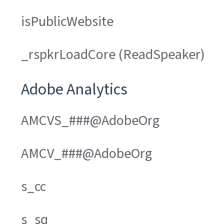
isPublicWebsite
_rspkrLoadCore (ReadSpeaker)
Adobe Analytics
AMCVS_###@AdobeOrg
AMCV_###@AdobeOrg
s_cc
s_sq