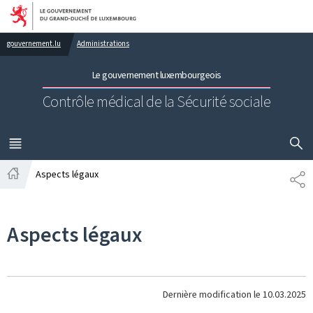
Aller au menu principal
Aller au contenu
gouvernement.lu
Administrations
Le gouvernement luxembourgeois
Contrôle médical de la Sécurité sociale
AFFICHER
MENU
PRINCIPAL
Aspects légaux
PA
Accueil
Aspects légaux
Dernière modification le
10.03.2025