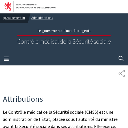
Aller au menu principal
Aller au contenu
gouvernement.lu
Administrations
Le gouvernement luxembourgeois
Contrôle médical de la Sécurité sociale
AFFICHER
MENU
PRINCIPAL
PA
Attributions
Le Contrôle médical de la Sécurité sociale (CMSS) est une
administration de l'État, placée sous l'autorité du ministre
ayant la Sécurité sociale dans ses attributions. Elle exerce,