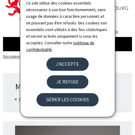
Ce site utilise des cookies essentiels
nécessaires à son bon fonctionnement, sans
usage de données à caractère personnel, et
ne pouvant pas être refusés. Des cookies non
essentiels sont utilisés à des fins statistiques
et seront activés uniquement si vous les
acceptez. Consulter notre
politique de
confidentialité
.
Déroulement d'une visite médicale au CMSS (Vidéo YouTube)
J'ACCEPTE
JE REFUSE
Ministère de tutelle
Ministère de la Santé et de la Sécurité sociale
GÉRER LES COOKIES