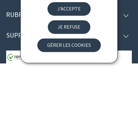
J'ACCEPTE
RUBRIQUES
Pied
RUBRI
de
JE REFUSE
SUPPORT
SUPP
page
GÉRER LES COOKIES