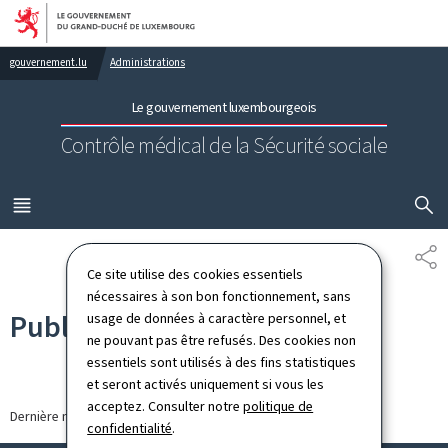
Aller au menu principal
Aller au contenu
gouvernement.lu
Administrations
Le gouvernement luxembourgeois
Contrôle médical de la Sécurité sociale
AFFICHER
MENU
PRINCIPAL
PA
Ce site utilise des cookies essentiels
nécessaires à son bon fonctionnement, sans
Publications
usage de données à caractère personnel, et
ne pouvant pas être refusés. Des cookies non
essentiels sont utilisés à des fins statistiques
et seront activés uniquement si vous les
acceptez. Consulter notre
politique de
Dernière modification le
16.01.2026
confidentialité
.